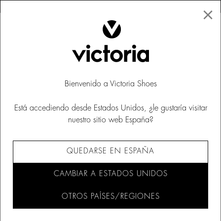
×
↩ DEVOLUCIONES GRATUITAS
×
☰
0
Novedades
Bienvenido a Victoria Shoes
Está accediendo desde Estados Unidos, ¿le gustaría visitar
nuestro sitio web España?
FILTRAR Y ORDENAR (24)
QUEDARSE EN ESPAÑA
CAMBIAR A ESTADOS UNIDOS
OTROS PAÍSES/REGIONES