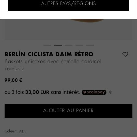
AUTRES PAYS/RÉGIONS
BERLÍN CICLISTA DAIM RÉTRO
Baskets unisexes avec semelle caramel
1126212-612
99,00 €
AJOUTER AU PANIER
Coleur:
JADE