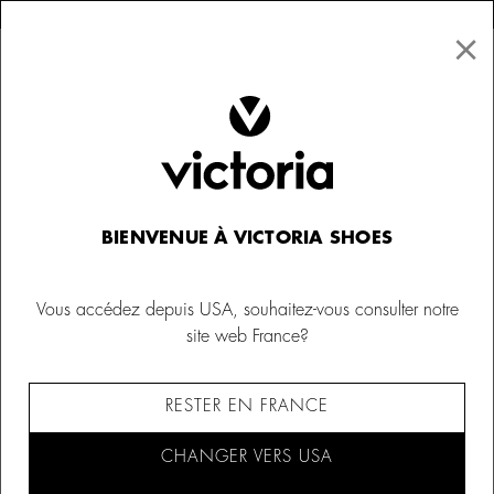
×
↩ Retours gratuits
×
☰
0
Femme
Baskets
BIENVENUE À VICTORIA SHOES
Vous accédez depuis USA, souhaitez-vous consulter notre
site web France?
RESTER EN FRANCE
CHANGER VERS USA