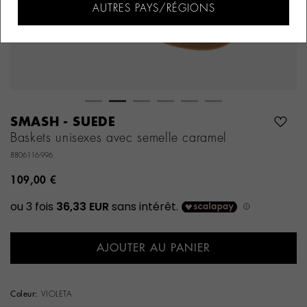
AUTRES PAYS/RÉGIONS
SMASH - SUEDE
Baskets unisexes avec semelle caramel
8806116-996
109,00 €
AJOUTER AU PANIER
Coleur:
VIOLETA