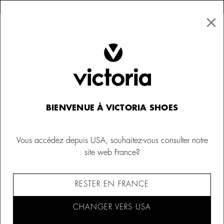
×
↩ Retours gratuits
×
☰
0
Femme
Victoria 1985
BIENVENUE À VICTORIA SHOES
Vous accédez depuis USA, souhaitez-vous consulter notre
site web France?
RESTER EN FRANCE
CHANGER VERS USA