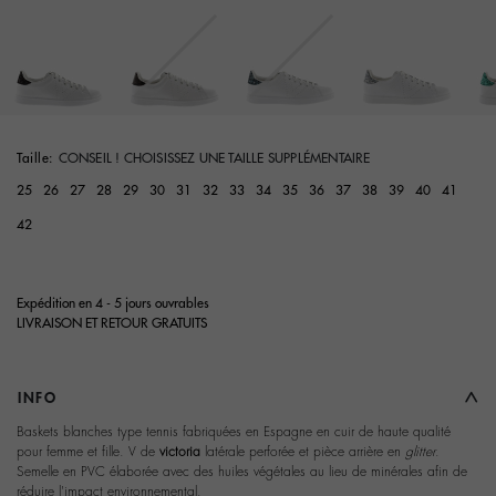
Taille:
CONSEIL ! CHOISISSEZ UNE TAILLE SUPPLÉMENTAIRE
25
26
27
28
29
30
31
32
33
34
35
36
37
38
39
40
41
42
Expédition en 4 - 5 jours ouvrables
LIVRAISON ET RETOUR GRATUITS
INFO
Baskets blanches type tennis fabriquées en Espagne en cuir de haute qualité
pour femme et fille. V de
victoria
latérale perforée et pièce arrière en
glitter
.
Semelle en PVC élaborée avec des huiles végétales au lieu de minérales afin de
réduire l'impact environnemental.