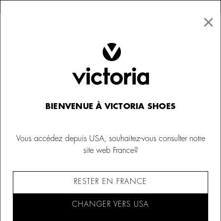
×
↩ Retours gratuits
×
☰
0
Femme
Baskets
BIENVENUE À VICTORIA SHOES
Vous accédez depuis USA, souhaitez-vous consulter notre
site web France?
RESTER EN FRANCE
CHANGER VERS USA