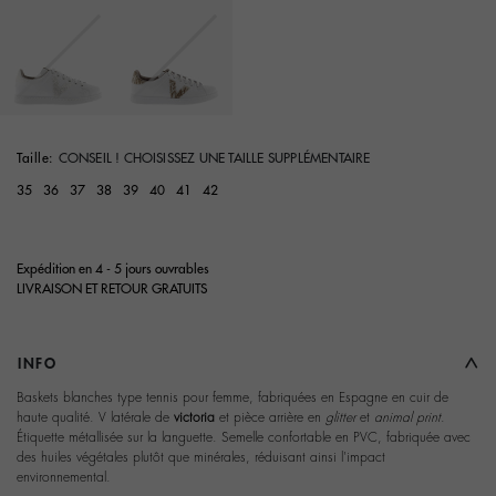
selected
Taille:
CONSEIL ! CHOISISSEZ UNE TAILLE SUPPLÉMENTAIRE
35
36
37
38
39
40
41
42
Expédition en 4 - 5 jours ouvrables
LIVRAISON ET RETOUR GRATUITS
INFO
Baskets blanches type tennis pour femme, fabriquées en Espagne en cuir de
haute qualité. V latérale de
victoria
et pièce arrière en
glitter
et
animal print
.
Étiquette métallisée sur la languette. Semelle confortable en PVC, fabriquée avec
des huiles végétales plutôt que minérales, réduisant ainsi l'impact
environnemental.