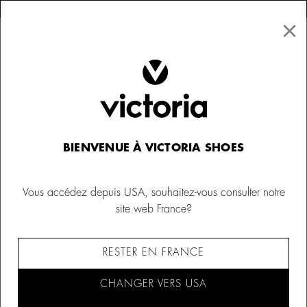
×
↩ Retours gratuits
×
☰
0
Femme
Baskets
BIENVENUE À VICTORIA SHOES
Vous accédez depuis USA, souhaitez-vous consulter notre
site web France?
RESTER EN FRANCE
CHANGER VERS USA