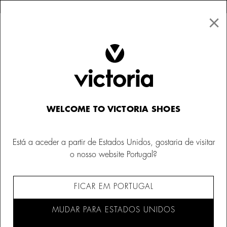
×
↩ Devoluções gratuitas
×
☰
0
Mulher
Gorros e chapéus
WELCOME TO VICTORIA SHOES
Está a aceder a partir de Estados Unidos, gostaria de visitar
o nosso website Portugal?
FICAR EM PORTUGAL
MUDAR PARA ESTADOS UNIDOS