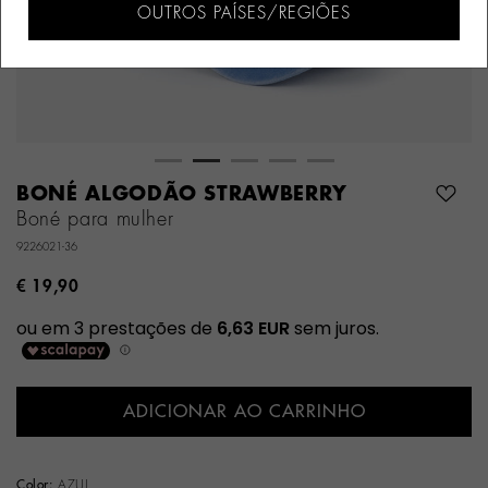
OUTROS PAÍSES/REGIÕES
BONÉ ALGODÃO STRAWBERRY
Boné para mulher
9226021-36
€ 19,90
ADICIONAR AO CARRINHO
Color:
AZUL