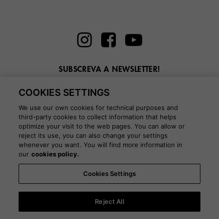
SUBSCREVA A NEWSLETTER!
Introduza aqui o seu e-mail
COOKIES SETTINGS
We use our own cookies for technical purposes and
third-party cookies to collect information that helps
optimize your visit to the web pages. You can allow or
reject its use, you can also change your settings
BLOG
whenever you want. You will find more information in
our
cookies policy.
Cookies Settings
País:
Portugal
Língua:
Português
-
Informação de envio
-
Perguntas
Frequentes
-
Lojas
-
Rede comercial
-
Gabinete de imprensa
-
Black Friday
-
About Victoria
Reject All