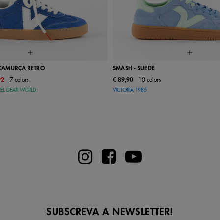
A CAMURÇA RETRO
SMASH - SUEDE
92
7 colors
€ 89,90
10 colors
37
38
39
40
41
36
37
38
39
EL DEAR WORLD:
VICTORIA 1985
44
45
46
SUBSCREVA A NEWSLETTER!