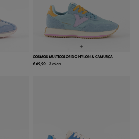
COSMOS MULTICOLORIDO NYLON & CAMURÇA
€ 69,90
3 colors
40
41
36
37
38
39
40
41