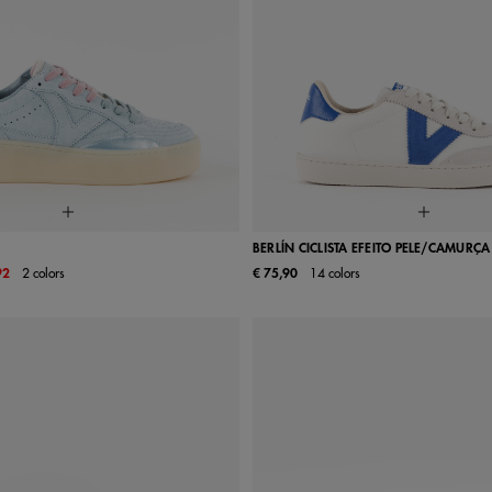
BERLÍN CICLISTA EFEITO PELE/CAMURÇA
92
2 colors
€ 75,90
14 colors
38
39
40
41
35
36
37
38
39
42
43
44
45
46