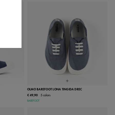
ou
OLMO BAREFOOT LONA TINGIDA DREC
€ 49,90
5 colors
40
41
36
37
38
39
40
41
42
BAREFOOT
43
44
45