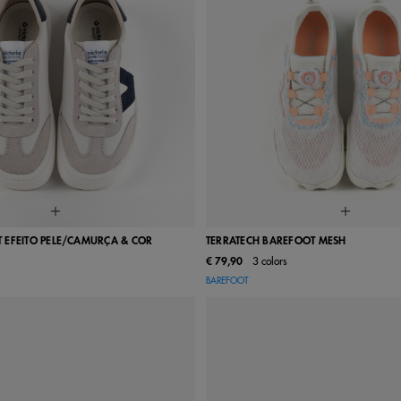
 EFEITO PELE/CAMURÇA & COR
TERRATECH BAREFOOT MESH
€ 79,90
3 colors
38
39
40
41
42
36
37
38
39
BAREFOOT
45