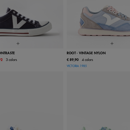
ONTRASTE
ROOT - VINTAGE NYLON
92
3 colors
€ 89,90
4 colors
38
39
40
41
42
36
37
38
39
VICTORIA 1985
45