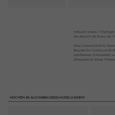
Anlässlich unseres 110-jährigen
das dennoch die Essenz des Or
Diese Canvas-Schuhe für Damen
Recycled Eco Cotton) und Bio-B
naturfarbenen Schnürsenkeln un
Zehenpartie für höhere Widerst
MÖCHTEN SIE ALLE FARBEN DIESES MODELLS SEHEN?