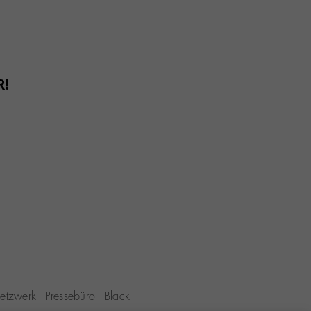
R!
etzwerk
-
Pressebüro
-
Black