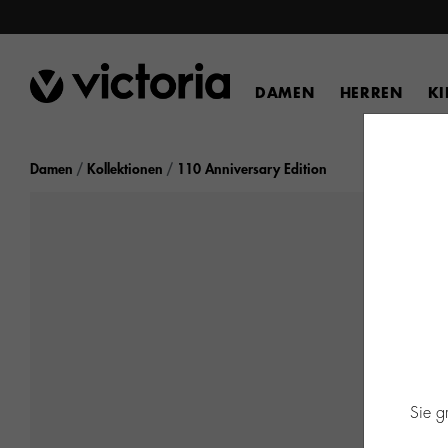
DAMEN
HERREN
K
Damen
Kollektionen
110 Anniversary Edition
Sie g