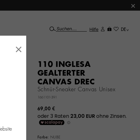
×
Hilfe
DE
0
×
110 INGLESA
GEALTERTER
CANVAS DREC
Schnür-Sneaker Canvas Unisex
1661101-391
69,00 €
ebsite
Farbe:
NUBE