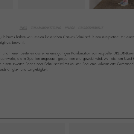
INFO
ZUSAMMENSETZUNG
PFLEGE
GRÖSSENTABELLE
 Jubiläums haben wir unseren klassischen Canvas-Schnürschuh neu interpretiert  mit ei
iginals bewahrt.
 und Herren bestehen aus einer einzigartigen Kombination von recycelter DREC®-Bau
aumwolle, die in Spanien angebaut, gesponnen und gewebt wird. Mit leichtem Used-Eff
d einem zweiten Paar runder Schnürsenkel mit Muster. Bequeme vulkanisierte Gummisohle 
andsfähigkeit und Langlebigkeit.