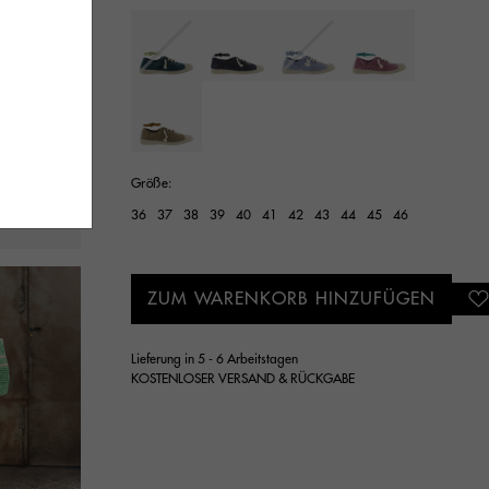
Ausgewählt
Größe:
36
37
38
39
40
41
42
43
44
45
46
ZUM WARENKORB HINZUFÜGEN
Lieferung in 5 - 6 Arbeitstagen
KOSTENLOSER VERSAND & RÜCKGABE