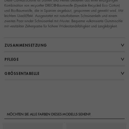
Diese Canvas-Schuhe für Damen und Herren bestehen aus einer einzigartigen
Kombination von recycelter DREC®-Baumwolle (Dyeable Recycled Eco Cotton)
und Bio-Baumwolle, die in Spanien angebaut, gesponnen und gewebt wird. Mit
leichtem Used-Effekt. Ausgestattet mit naturfarbenen Schnürsenkeln und einem
zweiten Paar runder Schnürsenkel mit Muster. Bequeme vulkanisierte Gummisohle
mit verstärkter Zehenpartie für höhere Widerstandsfähigkeit und Langlebigkeit.
ZUSAMMENSETZUNG
PFLEGE
GRÖSSENTABELLE
MÖCHTEN SIE ALLE FARBEN DIESES MODELLS SEHEN?