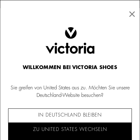
×
↩ Kostenlose Rücksendungen
×
☰
0
Herren
110 Anniversary Edition
WILLKOMMEN BEI VICTORIA SHOES
Sie greifen von United States aus zu. Möchten Sie unsere
Deutschland-Website besuchen?
IN DEUTSCHLAND BLEIBEN
ZU UNITED STATES WECHSELN