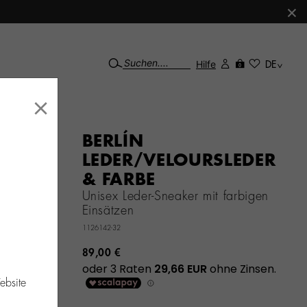
×
Hilfe
DE
0
×
BERLÍN
LEDER/VELOURSLEDER
& FARBE
Unisex Leder-Sneaker mit farbigen
Einsätzen
1126142-32
89,00 €
ebsite