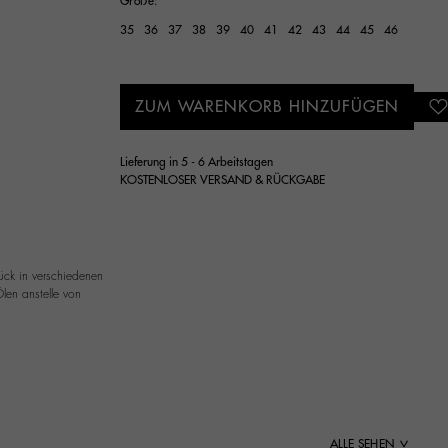
Größe:
35
36
37
38
39
40
41
42
43
44
45
46
ZUM WARENKORB HINZUFÜGEN
Lieferung in 5 - 6 Arbeitstagen
KOSTENLOSER VERSAND & RÜCKGABE
ück in verschiedenen
len anstelle von
ALLE SEHEN