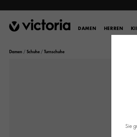
DAMEN
HERREN
K
Damen
Schuhe
Turnschuhe
Sie g