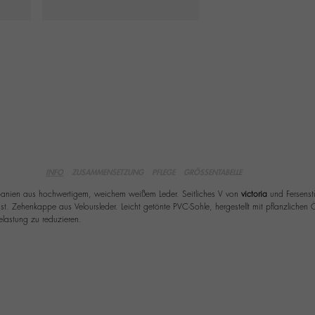
INFO
ZUSAMMENSETZUNG
PFLEGE
GRÖSSENTABELLE
 Spanien aus hochwertigem, weichem weißem Leder. Seitliches V von
victoria
und Fersenst
. Zehenkappe aus Veloursleder. Leicht getönte PVC-Sohle, hergestellt mit pflanzlichen Ö
lastung zu reduzieren.