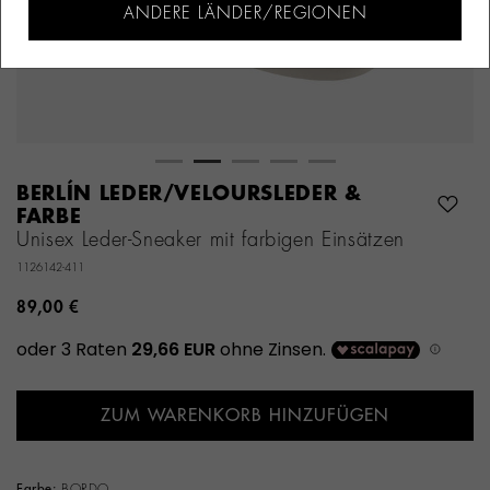
ANDERE LÄNDER/REGIONEN
BERLÍN LEDER/VELOURSLEDER &
FARBE
Unisex Leder-Sneaker mit farbigen Einsätzen
1126142-411
89,00 €
ZUM WARENKORB HINZUFÜGEN
Farbe:
BORDO