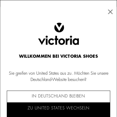
×
↩ Kostenlose Rücksendungen
×
☰
0
Sale
WILLKOMMEN BEI VICTORIA SHOES
Sie greifen von United States aus zu. Möchten Sie unsere
Deutschland-Website besuchen?
IN DEUTSCHLAND BLEIBEN
ZU UNITED STATES WECHSELN