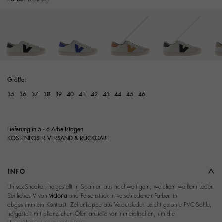
Größe:
35
36
37
38
39
40
41
42
43
44
45
46
Lieferung in 5 - 6 Arbeitstagen
KOSTENLOSER VERSAND & RÜCKGABE
INFO
Unisex-Sneaker, hergestellt in Spanien aus hochwertigem, weichem weißem Leder.
Seitliches V von
victoria
und Fersenstück in verschiedenen Farben in
abgestimmtem Kontrast. Zehenkappe aus Veloursleder. Leicht getönte PVC-Sohle,
hergestellt mit pflanzlichen Ölen anstelle von mineralischen, um die