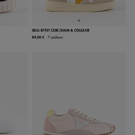
SEUL EFFET CUIR/DAIM & COULEUR
89,00 €
7 couleurs
40
41
36
37
38
39
40
41
42
43
44
45
46