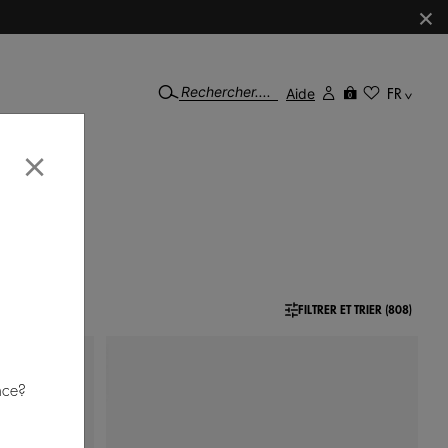
×
Aide
FR
0
×
FILTRER ET TRIER (808)
nce?