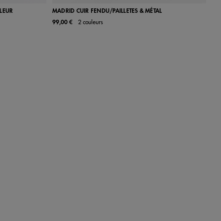
ULEUR
MADRID CUIR FENDU/PAILLETES & MÉTAL
99,00 €
2 couleurs
40
41
36
37
38
39
40
41
42