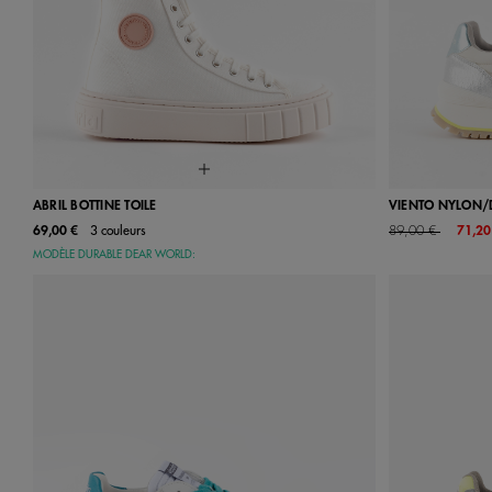
ABRIL BOTTINE TOILE
VIENTO NYLON/
Price reduced from
to
69,00 €
3 couleurs
89,00 €
71,20
35
36
37
38
39
40
41
36
37
MODÈLE DURABLE DEAR WORLD:
42
34