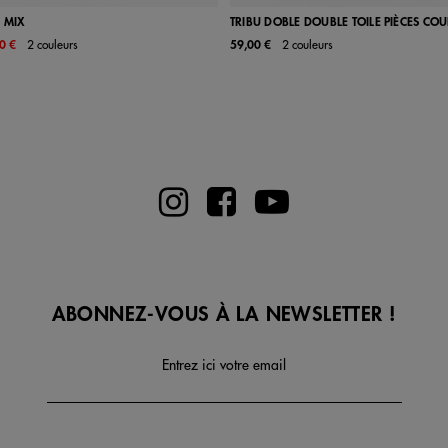
 MIX
TRIBU DOBLE DOUBLE TOILE PIÈCES CO
0 €
2 couleurs
59,00 €
2 couleurs
38
39
40
41
35
36
37
38
39
ABONNEZ-VOUS À LA NEWSLETTER !
Entrez ici votre email