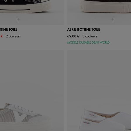
TTINE TOILE
ABRIL BOTTINE TOILE
 €
2 couleurs
69,00 €
3 couleurs
38
39
40
41
35
36
37
38
39
MODÈLE DURABLE DEAR WORLD:
42
34