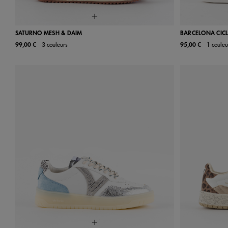
SATURNO MESH & DAIM
BARCELONA CICL
99,00 €
3 couleurs
95,00 €
1 couleu
36
37
38
39
40
41
42
35
36
43
44
45
42