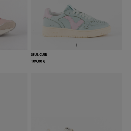
SEUL CUIR
109,00 €
40
41
37
38
39
40