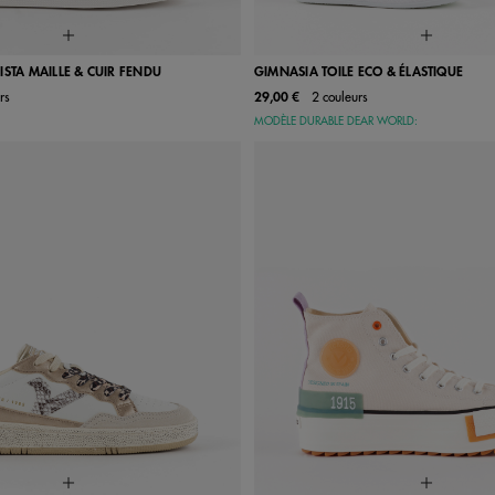
ISTA MAILLE & CUIR FENDU
GIMNASIA TOILE ECO & ÉLASTIQUE
rs
29,00 €
2 couleurs
37
38
39
40
41
22
23
24
25
26
MODÈLE DURABLE DEAR WORLD:
29
30
31
32
33
36
37
38
39
40