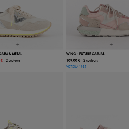
DAIM & MÉTAL
WING - FUTURE CASUAL
 €
2 couleurs
109,00 €
2 couleurs
38
39
40
41
36
37
38
39
VICTORIA 1985