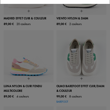
MADRID EFFET CUIR & COULEUR
VIENTO NYLON & DAIM
89,00 €
20 couleurs
89,00 €
2 couleurs
LUNA NYLON & CUIR FENDU
OLMO BAREFOOT EFFET CUIR/DAIM
MULTICOLORE
& COULEUR
89,00 €
4 couleurs
99,00 €
8 couleurs
BAREFOOT