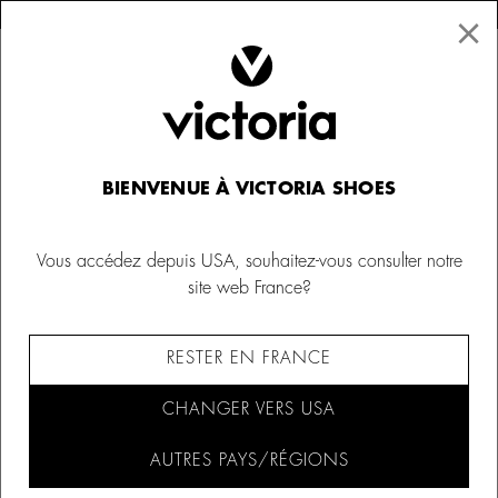
×
↩ Retours gratuits
×
☰
0
Chaussures
BIENVENUE À VICTORIA SHOES
Vous accédez depuis USA, souhaitez-vous consulter notre
site web France?
FILTRER ET TRIER (810)
RESTER EN FRANCE
CHANGER VERS USA
AUTRES PAYS/RÉGIONS