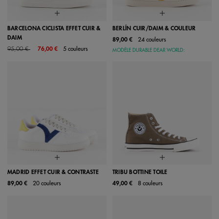
BARCELONA CICLISTA EFFET CUIR &
BERLÍN CUIR/DAIM & COULEUR
DAIM
89,00 €
24 couleurs
Price reduced from
to
95,00 €
76,00 €
5 couleurs
MODÈLE DURABLE DEAR WORLD:
MADRID EFFET CUIR & CONTRASTE
TRIBU BOTTINE TOILE
89,00 €
20 couleurs
49,00 €
8 couleurs