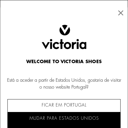
×
↩ Devoluções gratuitas
×
☰
0
Mulher
Sapatilhas
WELCOME TO VICTORIA SHOES
Está a aceder a partir de Estados Unidos, gostaria de visitar
o nosso website Portugal?
FICAR EM PORTUGAL
MUDAR PARA ESTADOS UNIDOS