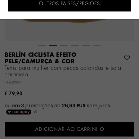
OUTROS PAÍSES/REGIÕES
BERLÍN CICLISTA EFEITO
PELE/CAMURÇA & COR
Ténis para mulher com peças coloridas e sola
caramelo
1126206-91
€ 79,90
ADICIONAR AO CARRINHO