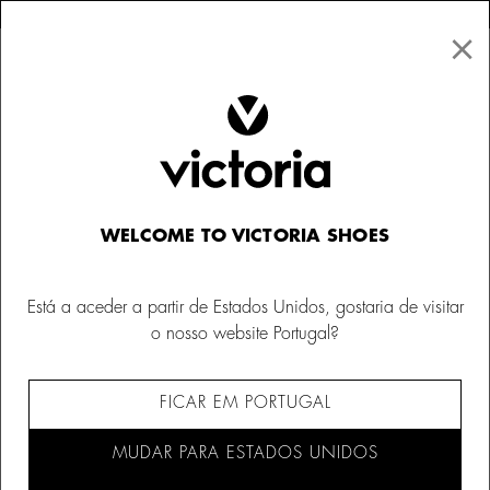
×
↩ Devoluções gratuitas
×
☰
0
Mulher
Sapatilhas
WELCOME TO VICTORIA SHOES
Está a aceder a partir de Estados Unidos, gostaria de visitar
o nosso website Portugal?
FICAR EM PORTUGAL
MUDAR PARA ESTADOS UNIDOS